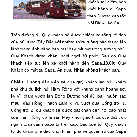
khách tại điểm hẹn
khởi hành đi Sapa
theo Đường cao tốc
Nội Bài - Lào Cai.
Trên đường đi, Quý khách sẽ được chiêm ngưỡng vẻ đẹp
của núi rừng Tây Bắc với những thửa ruộng bậc thang lấp
lánh trong ánh nắng ban mai hay mịt mờ trong sương phủ.
Quý Khách dừng chân, nghỉ ngơi 30 phút. Sau đó Quý
khách tiếp tục lên xe khởi hành đến Sapa.
13.00:
Quý
Khách có mặt tại Sapa. Ăn trưa, Nhận phòng khách sạn.
Chiều:
Hướng dẫn viên sẽ đưa quý khách leo núi, khám
phá khu du lịch núi Hàm Rồng với khung cảnh hoang sơ,
kỳ vĩ; thăm vườn lan Đông Dương với đủ loại, muôn sắc
màu; đầu Rồng Thạch Lâm kì vĩ, vượt qua Cổng trời 1,
Cổng trời 2, du khách sẽ được đặt chân đến nơi cao nhất
của Hàm Rồng đó là sân Mây - nơi giao thoa của đất trời,
ngắm toàn cảnh Sapa từ trên cao. Sau bữa tối, Quý khách
tự do khám phá dạo chơi khám phá vẻ quyến rũ của Sapa