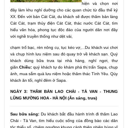
hiện và chọn nơi
đây làm khu nghỉ dưỡng cho các quan chức từ đầu thế kỷ
XX. Đến với bản Cát Cát, du khách sẽ được thăm bản làng
Cát Cát, trạm thủy điện Cát Cát, thác nước Cát Cát, tìm
hiểu văn hóa, phong tục độc đáo của người dân nơi đây
với nghề truyền thống như dệt vải,
chạm trổ bạc, rèn nông cụ, tục kéo vợ,...Du khách vui chơi
và chụp hình lưu niệm sau đó quay trở về khách sạn. Quý
khách dùng bữa trưa tại nhà hàng, nghỉ ngơi, thư
giãn.
Chiều:
quý khách tự do khám phá thị trấn Sapa, chụp
ảnh, mua sắm quà lưu niệm hoặc thăm thác Tình Yêu. Qúy
khách ăn tối, nghỉ đêm ở Sapa.
NGÀY 3: THĂM BẢN LAO CHẢI - TẢ VAN - THUNG
LŨNG MƯỜNG HOA - HÀ NỘI (Ăn sáng, trưa)
Sau bữa sáng:
Du khách bắt đầu hành trình đi thăm Lao
Chải - Tả Van, tìm hiểu cuộc sống của đồng bào các dân
tộc thiểu số, chiêm ngưỡng khung cảnh thiên nhiên hùng vĩ