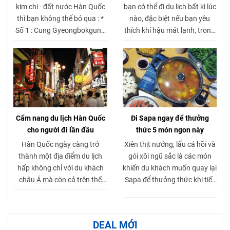
kim chi - đất nước Hàn Quốc
bạn có thể đi du lịch bất kì lúc
nhất.
thì bạn không thể bỏ qua : *
nào, đặc biệt nếu bạn yêu
Số 1 : Cung Gyeongbokgung
thích khí hậu mát lạnh, trong
* Só 2 : Tháp N Seoul * Số 3 :
lành cùng với những nét đẹp
Đảo Namiseom * Số 4 : Lotte
giản dị và thanh tao trong
World * Số 5 : Làng BukChon
kiến trúc, văn hóa. Dưới đây
Hahok
là 10 địa điểm du lịch Nhật
Bản đẹp nhất mà bạn không
thể bỏ qua trong bộ sưu tập
những nơi phải check-in khi
Cẩm nang du lịch Hàn Quốc
Đi Sapa ngay để thưởng
đến thăm đất nước mặt trời
cho người đi lần đầu
thức 5 món ngon này
mọc.
Hàn Quốc ngày càng trở
Xiên thịt nướng, lẩu cá hồi và
thành một địa điểm du lịch
gói xôi ngũ sắc là các món
hấp không chỉ với du khách
khiến du khách muốn quay lại
châu Á mà còn cả trên thế
Sapa để thưởng thức khi tiết
giới với những cảnh sắc thiên
trời lạnh hơn.
nhiên tươi đẹp, thành phố rực
rỡ sôi động, cùng những giá
DEAL MỚI
trị văn hóa truyền thống sâu