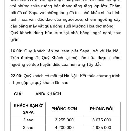
với những thửa ruộng bậc thang tầng tầng lớp lớp. Thăm
bãi đá cổ Sapa với những tảng đá to - nhỏ khắc nhiều hình
ảnh, hoa văn độc đáo của người xưa; chiêm ngưỡng cây
cầu bằng mây vắt qua dòng suối Mường Hoa thơ mộng.
Quý khách dùng bữa trưa tại nhà hàng, nghỉ ngơi, thư
giãn.
16.00:
Quý Khách lên xe, tạm biệt Sapa, trở về Hà Nội.
Trên đường đi, Quý Khách lại một lần nữa được chiêm
ngưỡng vẻ đẹp huyền diệu của núi rừng Tây Bắc.
22.00:
Quý khách có mặt tại Hà Nội . Kết thúc chương trình
- hẹn gặp lại quý khách lần sau
GIÁ: VND/ KHÁCH
KHÁCH SẠN Ở
PHÒNG ĐƠN
PHÒNG ĐÔI
SAPA
2 sao
3.255.000
3.675.000
3 sao
4.200.000
4.935.000