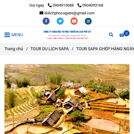
Gọi ngay
0904915688
0904093168
dulichphocogiare@gmail.com
0
MENU
Trang chủ
/
TOUR DU LỊCH SAPA
/
TOUR SAPA GHÉP HÀNG NGÀ