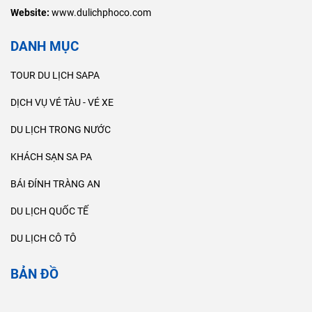
Website:
www.dulichphoco.com
DANH MỤC
TOUR DU LỊCH SAPA
DỊCH VỤ VÉ TÀU - VÉ XE
DU LỊCH TRONG NƯỚC
KHÁCH SẠN SA PA
BÁI ĐÍNH TRÀNG AN
DU LỊCH QUỐC TẾ
DU LỊCH CÔ TÔ
BẢN ĐỒ