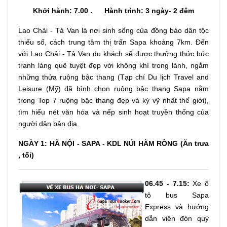
Khởi hành: 7.00 . Hành trình: 3 ngày- 2 đêm
Lao Chải - Tả Van là nơi sinh sống của đồng bào dân tộc
thiểu số, cách trung tâm thị trấn Sapa khoảng 7km. Đến
với Lao Chải - Tả Van du khách sẽ được thưởng thức bức
tranh làng quê tuyệt đẹp với không khí trong lành, ngắm
những thửa ruộng bậc thang (Tạp chí Du lịch Travel and
Leisure (Mỹ) đã bình chọn ruộng bậc thang Sapa nằm
trong Top 7 ruộng bậc thang đẹp và kỳ vỹ nhất thế giới),
tìm hiểu nét văn hóa và nếp sinh hoạt truyền thống của
người dân bản địa.
NGÀY 1: HÀ NỘI - SAPA - KDL NÚI HÀM RỒNG (Ăn trưa
, tối)
06.45 - 7.15:
Xe ô
tô bus Sapa
Express và hướng
dẫn viên đón quý