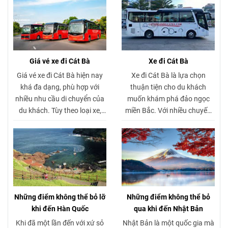
Giá vé xe đi Cát Bà
Xe đi Cát Bà
Giá vé xe đi Cát Bà hiện nay
Xe đi Cát Bà là lựa chọn
khá đa dạng, phù hợp với
thuận tiện cho du khách
nhiều nhu cầu di chuyển của
muốn khám phá đảo ngọc
du khách. Tùy theo loại xe,
miền Bắc. Với nhiều chuyến
thời điểm đặt vé và điểm khởi
xe mỗi ngày, dịch vụ xe đi Cát
hành, mức giá có thể khác
Bà mang đến hành trình an
nhau. Các tuyến xe khách đi
toàn, nhanh chóng và thoải
Cát Bà và xe limousine đi Cát
mái. Du khách có thể dễ dàng
Bà đều có nhiều khung giờ
đặt xe đi Cát Bà, lựa chọn xe
linh hoạt, dịch vụ chất lượng
limousine đi Cát Bà hoặc xe
và chi phí hợp lý. Du khách
khách đi Cát Bà phù hợp nhu
Những điểm không thể bỏ lỡ
Những điểm không thể bỏ
nên tìm hiểu trước giá vé xe đi
cầu. Cập nhật giá vé xe đi Cát
khi đến Hàn Quốc
qua khi đến Nhật Bản
Cát Bà để lựa chọn hành
Bà hấp dẫn, khởi hành linh
Khi đã một lần đến với xứ sỏ
Nhật Bản là một quốc gia mà
trình phù hợp và tiết kiệm
hoạt từ Hà Nội và Hải Phòng.