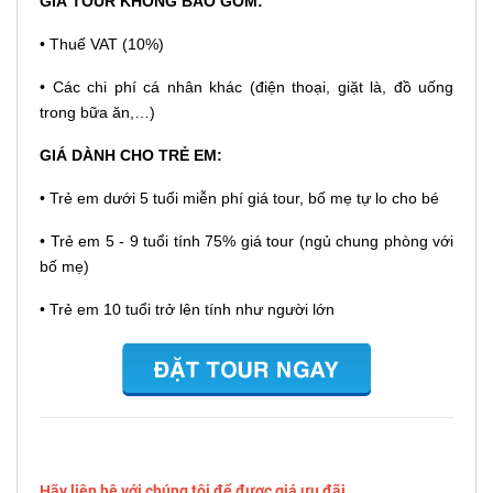
GIÁ TOUR KHÔNG BAO GỒM:
• Thuế VAT (10%)
• Các chi phí cá nhân khác (điện thoại, giặt là, đồ uống
trong bữa ăn,…)
GIÁ DÀNH CHO TRẺ EM:
• Trẻ em dưới 5 tuổi miễn phí giá tour, bố mẹ tự lo cho bé
• Trẻ em 5 - 9 tuổi tính 75% giá tour (ngủ chung phòng với
bố mẹ)
• Trẻ em 10 tuổi trở lên tính như người lớn
Hãy liên hệ với chúng tôi để được giá ưu đãi .