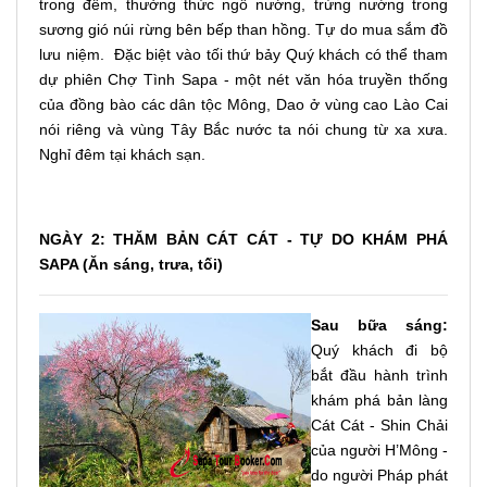
trong đêm, thưởng thức ngô nướng, trứng nướng trong
sương gió núi rừng bên bếp than hồng. Tự do mua sắm đồ
lưu niệm. Đặc biệt vào tối thứ bảy Quý khách có thể tham
dự phiên Chợ Tình Sapa - một nét văn hóa truyền thống
của đồng bào các dân tộc Mông, Dao ở vùng cao Lào Cai
nói riêng và vùng Tây Bắc nước ta nói chung từ xa xưa.
Nghỉ đêm tại khách sạn.
NGÀY 2: THĂM BẢN CÁT CÁT - TỰ DO KHÁM PHÁ
SAPA (Ăn sáng, trưa, tối)
Sau bữa sáng:
Quý khách đi bộ
bắt đầu hành trình
khám phá bản làng
Cát Cát - Shin Chải
của người H’Mông -
do người Pháp phát