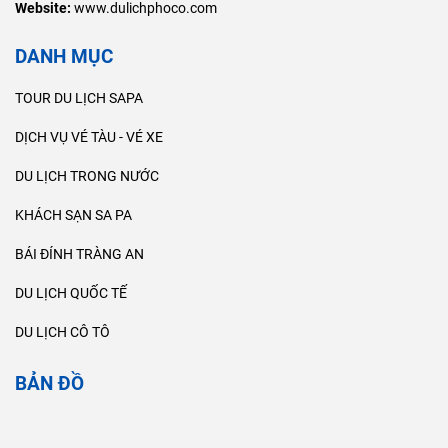
Website:
www.dulichphoco.com
DANH MỤC
TOUR DU LỊCH SAPA
DỊCH VỤ VÉ TÀU - VÉ XE
DU LỊCH TRONG NƯỚC
KHÁCH SẠN SA PA
BÁI ĐÍNH TRÀNG AN
DU LỊCH QUỐC TẾ
DU LỊCH CÔ TÔ
BẢN ĐỒ