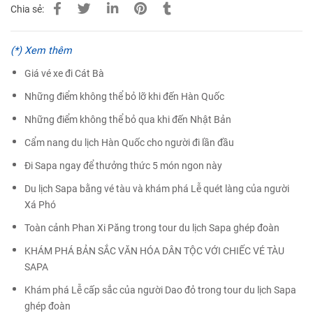
Chia sẻ:
(*) Xem thêm
Giá vé xe đi Cát Bà
Những điểm không thể bỏ lỡ khi đến Hàn Quốc
Những điểm không thể bỏ qua khi đến Nhật Bản
Cẩm nang du lịch Hàn Quốc cho người đi lần đầu
Đi Sapa ngay để thưởng thức 5 món ngon này
Du lịch Sapa bằng vé tàu và khám phá Lễ quét làng của người
Xá Phó
Toàn cảnh Phan Xi Păng trong tour du lịch Sapa ghép đoàn
KHÁM PHÁ BẢN SẮC VĂN HÓA DÂN TỘC VỚI CHIẾC VÉ TÀU
SAPA
Khám phá Lễ cấp sắc của người Dao đỏ trong tour du lịch Sapa
ghép đoàn