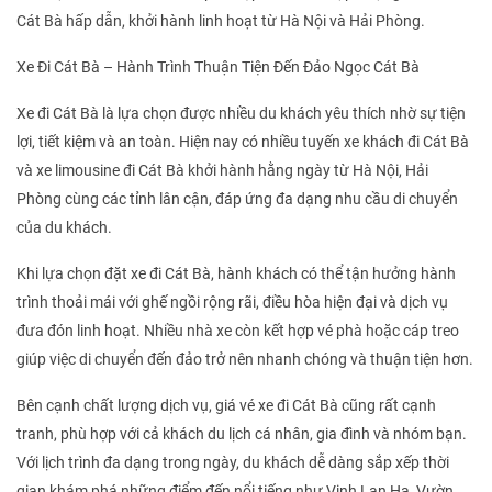
Cát Bà hấp dẫn, khởi hành linh hoạt từ Hà Nội và Hải Phòng.
Xe Đi Cát Bà – Hành Trình Thuận Tiện Đến Đảo Ngọc Cát Bà
Xe đi Cát Bà là lựa chọn được nhiều du khách yêu thích nhờ sự tiện
lợi, tiết kiệm và an toàn. Hiện nay có nhiều tuyến xe khách đi Cát Bà
và xe limousine đi Cát Bà khởi hành hằng ngày từ Hà Nội, Hải
Phòng cùng các tỉnh lân cận, đáp ứng đa dạng nhu cầu di chuyển
của du khách.
Khi lựa chọn đặt xe đi Cát Bà, hành khách có thể tận hưởng hành
trình thoải mái với ghế ngồi rộng rãi, điều hòa hiện đại và dịch vụ
đưa đón linh hoạt. Nhiều nhà xe còn kết hợp vé phà hoặc cáp treo
giúp việc di chuyển đến đảo trở nên nhanh chóng và thuận tiện hơn.
Bên cạnh chất lượng dịch vụ, giá vé xe đi Cát Bà cũng rất cạnh
tranh, phù hợp với cả khách du lịch cá nhân, gia đình và nhóm bạn.
Với lịch trình đa dạng trong ngày, du khách dễ dàng sắp xếp thời
gian khám phá những điểm đến nổi tiếng như Vịnh Lan Hạ, Vườn