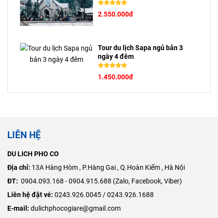
2.550.000đ
Tour du lịch Sapa ngủ bản 3
ngày 4 đêm
1.450.000đ
LIÊN HỆ
DU LICH PHO CO
Địa chỉ:
​13A Hàng Hòm , P.Hàng Gai , Q.Hoàn Kiếm , Hà Nội
ĐT:
0904.093.168 - 0904.915.688 (Zalo, Facebook, Viber)
Liên hệ đặt vé:
0243.926.0045 / 0243.926.1688
E-mail:
dulichphocogiare@gmail.com