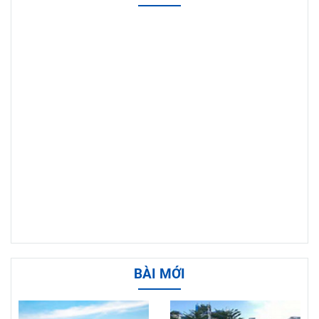
BÀI MỚI