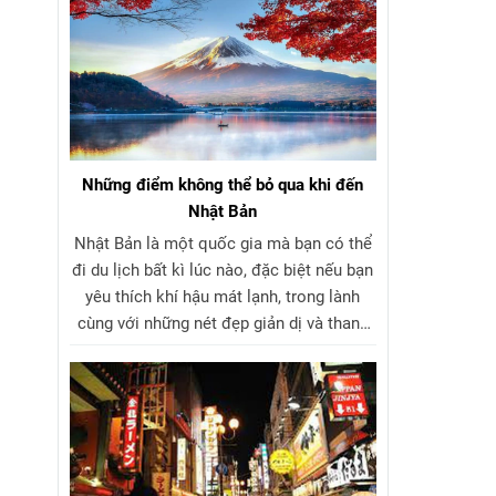
Những điểm không thể bỏ qua khi đến
Nhật Bản
Nhật Bản là một quốc gia mà bạn có thể
đi du lịch bất kì lúc nào, đặc biệt nếu bạn
yêu thích khí hậu mát lạnh, trong lành
cùng với những nét đẹp giản dị và thanh
tao trong kiến trúc, văn hóa. Dưới đây là
10 địa điểm du lịch Nhật Bản đẹp nhất
mà bạn không thể bỏ qua trong bộ sưu
tập những nơi phải check-in khi đến thăm
đất nước mặt trời mọc.