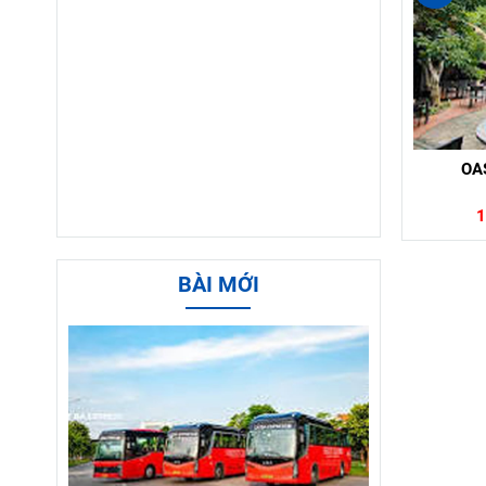
OA
1
BÀI MỚI