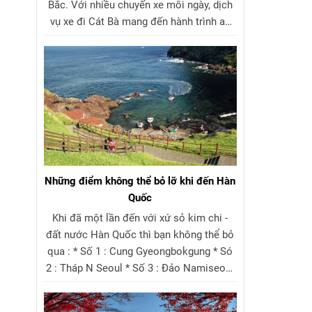
Bắc. Với nhiều chuyến xe mỗi ngày, dịch
vụ xe đi Cát Bà mang đến hành trình an
toàn, nhanh chóng và thoải mái. Du
khách có thể dễ dàng đặt xe đi Cát Bà,
lựa chọn xe limousine đi Cát Bà hoặc xe
khách đi Cát Bà phù hợp nhu cầu. Cập
nhật giá vé xe đi Cát Bà hấp dẫn, khởi
hành linh hoạt từ Hà Nội và Hải Phòng.
Những điểm không thể bỏ lỡ khi đến Hàn
Quốc
Khi đã một lần đến với xứ sỏ kim chi -
đất nước Hàn Quốc thì bạn không thể bỏ
qua : * Số 1 : Cung Gyeongbokgung * Só
2 : Tháp N Seoul * Số 3 : Đảo Namiseom
* Số 4 : Lotte World * Số 5 : Làng
BukChon Hahok