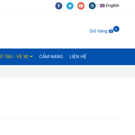
English
0
Giỏ hàng
É TÀU - VÉ XE
CẨM NANG
LIÊN HỆ