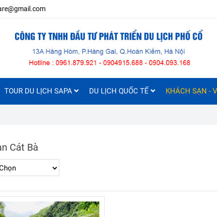
iare@gmail.com
TOUR DU LỊCH SAPA
DU LỊCH QUỐC TẾ
KHÁCH SẠN - V
n Cát Bà