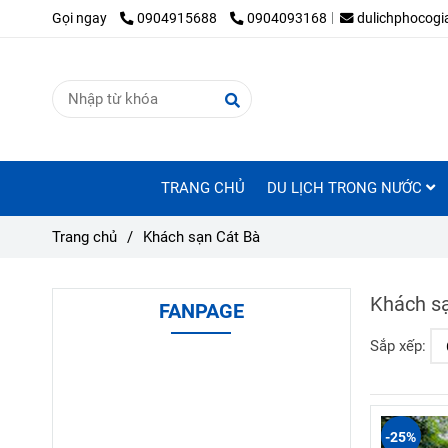
Gọi ngay
0904915688
0904093168
dulichphocog
TRANG CHỦ
DU LỊCH TRONG NƯỚC
Trang chủ
/
Khách sạn Cát Bà
Khách sạ
FANPAGE
Sắp xếp:
-25%