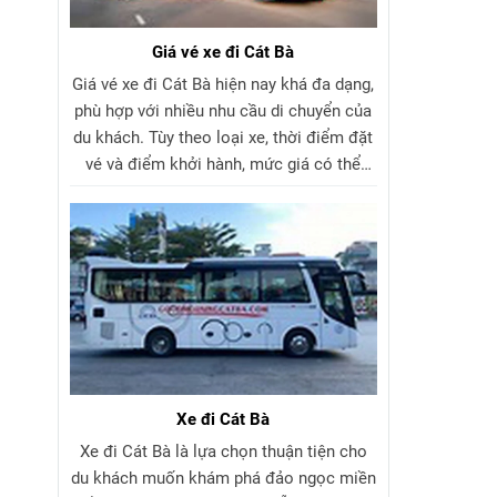
Giá vé xe đi Cát Bà
Giá vé xe đi Cát Bà hiện nay khá đa dạng,
phù hợp với nhiều nhu cầu di chuyển của
du khách. Tùy theo loại xe, thời điểm đặt
vé và điểm khởi hành, mức giá có thể
khác nhau. Các tuyến xe khách đi Cát Bà
và xe limousine đi Cát Bà đều có nhiều
khung giờ linh hoạt, dịch vụ chất lượng và
chi phí hợp lý. Du khách nên tìm hiểu
trước giá vé xe đi Cát Bà để lựa chọn
hành trình phù hợp và tiết kiệm nhất.
Xe đi Cát Bà
Xe đi Cát Bà là lựa chọn thuận tiện cho
du khách muốn khám phá đảo ngọc miền