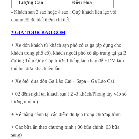
Lượng Cao
Điều Hòa
- Khách sạn 3 sao hoặc 4 sao , Quý khách liên lạc với
chúng tôi để biết thêm chi tiết.
* GIÁ TOUR BAO GỒM
+ Xe đón khách từ khách sạn phố cổ ra ga (áp dụng cho
khách trong phố cổ), khách ngoài phố cổ tập trung tại ga B
đường Trần Qúy Cáp trước 1 tiếng tàu chạy để HDV làm
thủ tục đưa khách lên tàu.
+ Xe ôtô đưa đón Ga Lào Cai – Sapa – Ga Lào Cai
+ 02 đêm nghỉ tại khách sạn ( 2 -3 khách/Phòng tùy vào số
lượng nhóm )
+ Vé thắng cảnh tại các điểm du lịch trong chương trình
+ Các bữa ăn theo chương trình ( 06 bữa chính, 03 bữa
sáng)