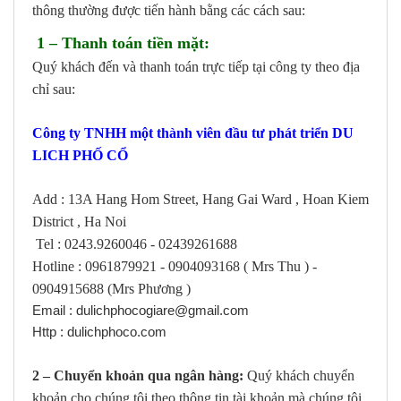
thông thường được tiến hành bằng các cách sau:
1 – Thanh toán tiền mặt:
Quý khách đến và thanh toán trực tiếp tại công ty theo địa
chỉ sau:
Công ty TNHH một thành viên đầu tư phát triển DU
LICH PHỐ CỔ
Add : 13A Hang Hom Street, Hang Gai Ward , Hoan Kiem
District , Ha Noi
Tel : 0243.9260046 - 02439261688
Hotline : 0961879921 - 0904093168 ( Mrs Thu ) -
0904915688 (Mrs Phương )
Email : dulichphocogiare@gmail.com
Http : dulichphoco.com
2 – Chuyển khoản qua ngân hàng:
Quý khách chuyển
khoản cho chúng tôi theo thông tin tài khoản mà chúng tôi