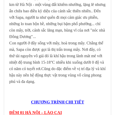
km từ Hà Nội - một vùng đất khiêm nhường, lặng lẽ nhưng
ẩn chứa bao điều kỳ diệu của cảnh sắc thiên nhiên.. Đến
với Sapa, người ta như quên đi mọi cảm giác ưu phiền,
những lo toan bộn bề, những bụi bặm phố phường... chỉ
còn mây, trời, cảnh sắc lãng mạn, hùng vĩ của nơi "nóc nhà
Đông Dương"...
Con người ở đây sống với mây, hoà trong mây. Chẳng thế
mà, Sapa còn được gọi là thị trấn trong mây. Nơi đây, có
thứ tài nguyên vô giá đó là khí hậu trong lành mát mẻ với
nhiệt độ trung bình 15-18°C nhiều khi xuống dưới 0 độ và
có năm có tuyết rơi.Cũng do đặc điểm về vị trí địa lý và khí
hậu này nên hệ động thực vật trong vùng vô cùng phong
phú và đa dạng.
CHƯƠNG TRÌNH CHI TIẾT
ĐÊM 01 HÀ NỘI – LÀO CAI