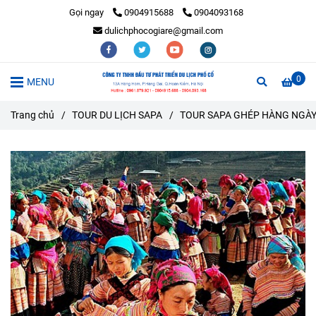
Gọi ngay
0904915688
0904093168
dulichphocogiare@gmail.com
0
MENU
Trang chủ
/
TOUR DU LỊCH SAPA
/
TOUR SAPA GHÉP HÀNG NGÀ