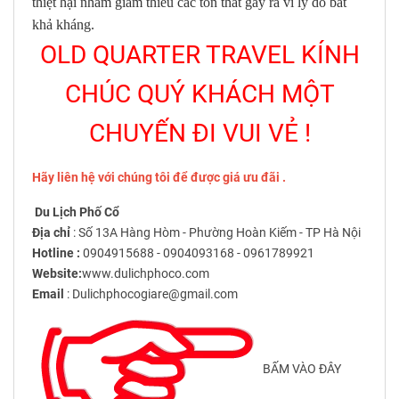
thiệt hại nhằm giảm thiểu các tổn thất gây ra vì lý do bất
khả kháng.
OLD QUARTER TRAVEL KÍNH
CHÚC QUÝ KHÁCH MỘT
CHUYẾN ĐI VUI VẺ !
Hãy liên hệ với chúng tôi để được giá ưu đãi .
Du Lịch Phố Cổ
Địa chỉ
: Số 13A Hàng Hòm - Phường Hoàn Kiếm - TP Hà Nội
Hotline :
0904915688 - 0904093168 - 0961789921
Website:
www.dulichphoco.com
Email
: Dulichphocogiare@gmail.com
BẤM VÀO ĐÂY