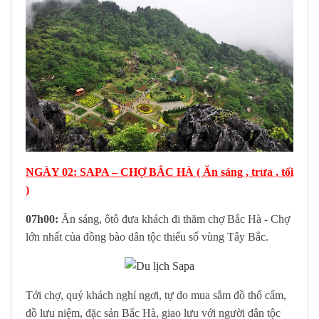
NGÀY 02: SAPA – CHỢ BẮC HÀ ( Ăn sáng , trưa , tối
)
07h00:
Ăn sáng, ôtô đưa khách đi thăm chợ Bắc Hà - Chợ
lớn nhất của đồng bào dân tộc thiểu số vùng Tây Bắc.
Tới chợ, quý khách nghỉ ngơi, tự do mua sắm đồ thổ cẩm,
đồ lưu niệm, đặc sản Bắc Hà, giao lưu với người dân tộc