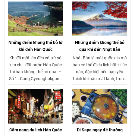
hành, mức giá có thể khác
Bà mang đến hành trình an
nhau. Các tuyến xe khách đi
toàn, nhanh chóng và thoải
Cát Bà và xe limousine đi Cát
mái. Du khách có thể dễ dàng
Bà đều có nhiều khung giờ
đặt xe đi Cát Bà, lựa chọn xe
linh hoạt, dịch vụ chất lượng
limousine đi Cát Bà hoặc xe
và chi phí hợp lý. Du khách
khách đi Cát Bà phù hợp nhu
Những điểm không thể bỏ lỡ
Những điểm không thể bỏ
nên tìm hiểu trước giá vé xe đi
cầu. Cập nhật giá vé xe đi Cát
khi đến Hàn Quốc
qua khi đến Nhật Bản
Cát Bà để lựa chọn hành
Bà hấp dẫn, khởi hành linh
Khi đã một lần đến với xứ sỏ
Nhật Bản là một quốc gia mà
trình phù hợp và tiết kiệm
hoạt từ Hà Nội và Hải Phòng.
kim chi - đất nước Hàn Quốc
bạn có thể đi du lịch bất kì lúc
nhất.
thì bạn không thể bỏ qua : *
nào, đặc biệt nếu bạn yêu
Số 1 : Cung Gyeongbokgung
thích khí hậu mát lạnh, trong
* Só 2 : Tháp N Seoul * Số 3 :
lành cùng với những nét đẹp
Đảo Namiseom * Số 4 : Lotte
giản dị và thanh tao trong
World * Số 5 : Làng BukChon
kiến trúc, văn hóa. Dưới đây
Hahok
là 10 địa điểm du lịch Nhật
Bản đẹp nhất mà bạn không
thể bỏ qua trong bộ sưu tập
những nơi phải check-in khi
Cẩm nang du lịch Hàn Quốc
Đi Sapa ngay để thưởng
đến thăm đất nước mặt trời