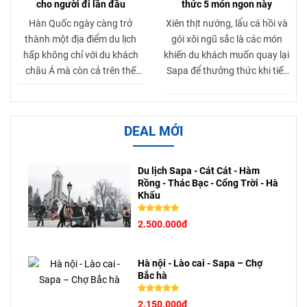
cho người đi lần đầu
thức 5 món ngon này
mọc.
Hàn Quốc ngày càng trở
Xiên thịt nướng, lẩu cá hồi và
thành một địa điểm du lịch
gói xôi ngũ sắc là các món
hấp không chỉ với du khách
khiến du khách muốn quay lại
châu Á mà còn cả trên thế
Sapa để thưởng thức khi tiết
giới với những cảnh sắc thiên
trời lạnh hơn.
nhiên tươi đẹp, thành phố rực
rỡ sôi động, cùng những giá
DEAL MỚI
trị văn hóa truyền thống sâu
sắc, đa dạng.
Du lịch Sapa - Cát Cát - Hàm
Rồng - Thác Bạc - Cổng Trời - Hà
Khẩu
2.500.000đ
Hà nội - Lào cai - Sapa – Chợ
Bắc hà
2.150.000đ