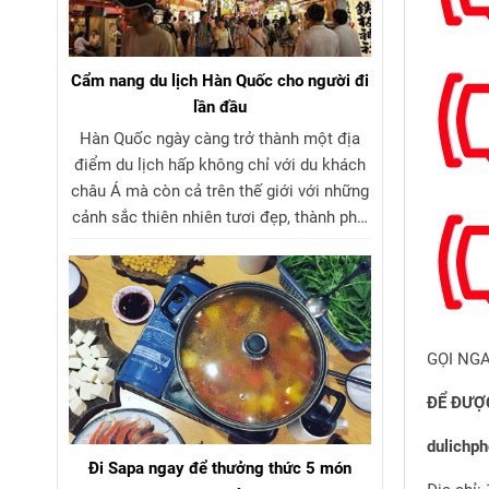
Cẩm nang du lịch Hàn Quốc cho người đi
lần đầu
Hàn Quốc ngày càng trở thành một địa
điểm du lịch hấp không chỉ với du khách
châu Á mà còn cả trên thế giới với những
cảnh sắc thiên nhiên tươi đẹp, thành phố
rực rỡ sôi động, cùng những giá trị văn
hóa truyền thống sâu sắc, đa dạng.
GỌI NGA
ĐỂ ĐƯỢ
dulichp
Đi Sapa ngay để thưởng thức 5 món