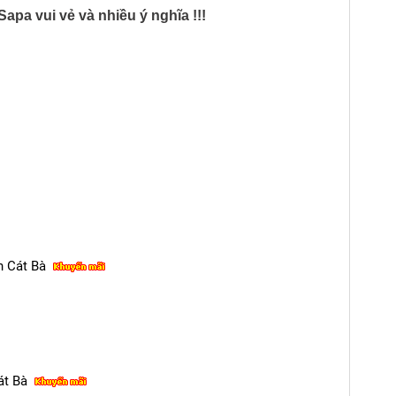
pa vui vẻ và nhiều ý nghĩa !!!
n Cát Bà
át Bà