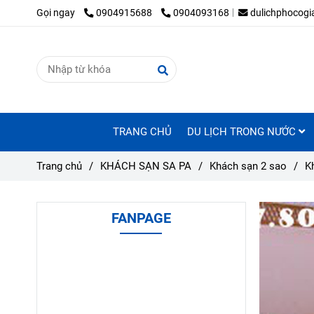
Gọi ngay
0904915688
0904093168
dulichphocog
TRANG CHỦ
DU LỊCH TRONG NƯỚC
Trang chủ
/
KHÁCH SẠN SA PA
/
Khách sạn 2 sao
/
K
FANPAGE