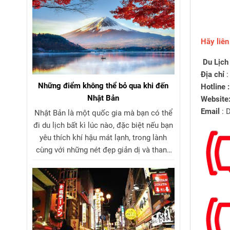
Hãy liên
Du Lịch
Địa chỉ
:
Những điểm không thể bỏ qua khi đến
Hotline :
Nhật Bản
Website
Email
: 
Nhật Bản là một quốc gia mà bạn có thể
đi du lịch bất kì lúc nào, đặc biệt nếu bạn
yêu thích khí hậu mát lạnh, trong lành
cùng với những nét đẹp giản dị và thanh
tao trong kiến trúc, văn hóa. Dưới đây là
10 địa điểm du lịch Nhật Bản đẹp nhất
mà bạn không thể bỏ qua trong bộ sưu
tập những nơi phải check-in khi đến thăm
đất nước mặt trời mọc.