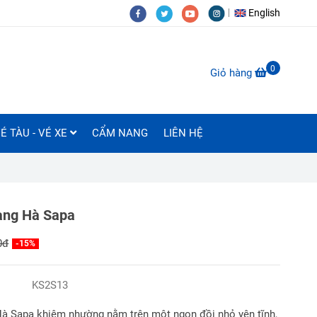
English
0
Giỏ hàng
É TÀU - VÉ XE
CẨM NANG
LIÊN HỆ
àng Hà Sapa
0đ
-15%
KS2S13
à Sapa khiêm nhường nằm trên một ngọn đồi nhỏ yên tĩnh,