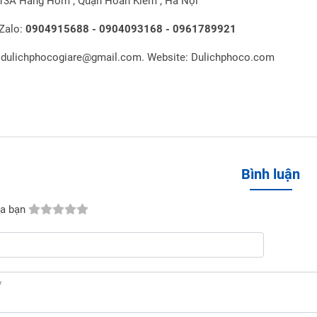
 13A Hàng Hòm , Quận Hoàn Kiếm , Hà Nội
Zalo:
0904915688 - 0904093168 - 0961789921
: dulichphocogiare@gmail.com. Website: Dulichphoco.com
Bình luận
a bạn