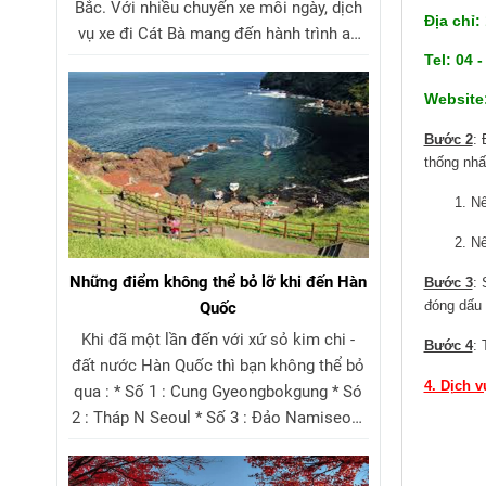
Bắc. Với nhiều chuyến xe mỗi ngày, dịch
Địa chỉ
vụ xe đi Cát Bà mang đến hành trình an
toàn, nhanh chóng và thoải mái. Du
Tel: 04 
khách có thể dễ dàng đặt xe đi Cát Bà,
Website
lựa chọn xe limousine đi Cát Bà hoặc xe
khách đi Cát Bà phù hợp nhu cầu. Cập
Bước 2
: 
nhật giá vé xe đi Cát Bà hấp dẫn, khởi
thống nhấ
hành linh hoạt từ Hà Nội và Hải Phòng.
1. Nếu kh
2.
Nế
Những điểm không thể bỏ lỡ khi đến Hàn
Bước 3
: 
đóng dấu 
Quốc
Khi đã một lần đến với xứ sỏ kim chi -
Bước 4
: 
đất nước Hàn Quốc thì bạn không thể bỏ
4. Dịch 
qua : * Số 1 : Cung Gyeongbokgung * Só
2 : Tháp N Seoul * Số 3 : Đảo Namiseom
* Số 4 : Lotte World * Số 5 : Làng
BukChon Hahok