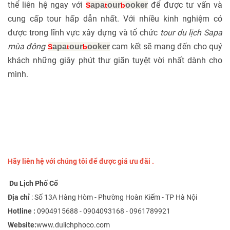
thể liên hệ ngay với
để được tư vấn và
apa
our
ooker
S
t
b
cung cấp tour hấp dẫn nhất. Với nhiều kinh nghiệm có
được trong lĩnh vực xây dựng và tổ chức
tour du lịch Sapa
mùa đông
cam kết sẽ mang đến cho quý
apa
our
ooker
S
t
b
khách những giây phút thư giãn tuyệt vời nhất dành cho
mình.
Hãy liên hệ với chúng tôi để được giá ưu đãi .
Du Lịch Phố Cổ
Địa chỉ
: Số 13A Hàng Hòm - Phường Hoàn Kiếm - TP Hà Nội
Hotline :
0904915688 - 0904093168 - 0961789921
Website:
www.dulichphoco.com