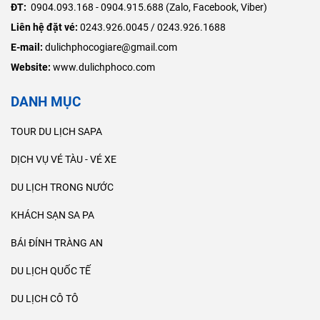
ĐT:
0904.093.168 - 0904.915.688 (Zalo, Facebook, Viber)
Liên hệ đặt vé:
0243.926.0045 / 0243.926.1688
E-mail:
dulichphocogiare@gmail.com
Website:
www.dulichphoco.com
DANH MỤC
TOUR DU LỊCH SAPA
DỊCH VỤ VÉ TÀU - VÉ XE
DU LỊCH TRONG NƯỚC
KHÁCH SẠN SA PA
BÁI ĐÍNH TRÀNG AN
DU LỊCH QUỐC TẾ
DU LỊCH CÔ TÔ