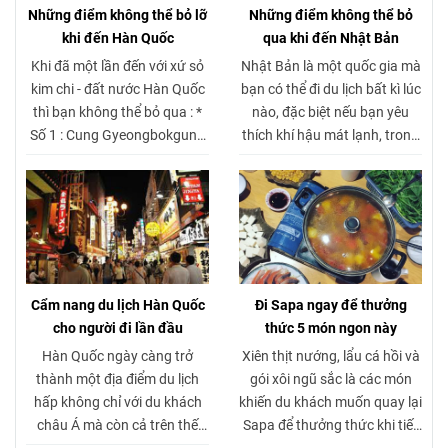
và chi phí hợp lý. Du khách
khách đi Cát Bà phù hợp nhu
Những điểm không thể bỏ lỡ
Những điểm không thể bỏ
nên tìm hiểu trước giá vé xe đi
cầu. Cập nhật giá vé xe đi Cát
khi đến Hàn Quốc
qua khi đến Nhật Bản
Cát Bà để lựa chọn hành
Bà hấp dẫn, khởi hành linh
Khi đã một lần đến với xứ sỏ
Nhật Bản là một quốc gia mà
trình phù hợp và tiết kiệm
hoạt từ Hà Nội và Hải Phòng.
kim chi - đất nước Hàn Quốc
bạn có thể đi du lịch bất kì lúc
nhất.
thì bạn không thể bỏ qua : *
nào, đặc biệt nếu bạn yêu
Số 1 : Cung Gyeongbokgung
thích khí hậu mát lạnh, trong
* Só 2 : Tháp N Seoul * Số 3 :
lành cùng với những nét đẹp
Đảo Namiseom * Số 4 : Lotte
giản dị và thanh tao trong
World * Số 5 : Làng BukChon
kiến trúc, văn hóa. Dưới đây
Hahok
là 10 địa điểm du lịch Nhật
Bản đẹp nhất mà bạn không
thể bỏ qua trong bộ sưu tập
những nơi phải check-in khi
Cẩm nang du lịch Hàn Quốc
Đi Sapa ngay để thưởng
đến thăm đất nước mặt trời
cho người đi lần đầu
thức 5 món ngon này
mọc.
Hàn Quốc ngày càng trở
Xiên thịt nướng, lẩu cá hồi và
thành một địa điểm du lịch
gói xôi ngũ sắc là các món
hấp không chỉ với du khách
khiến du khách muốn quay lại
châu Á mà còn cả trên thế
Sapa để thưởng thức khi tiết