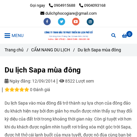
Gọi ngay
0904915688
0904093168
dulichphocogiare@gmail.com
0
MENU
Trang chủ
/
CẨM NANG DU LỊCH
/
Du lịch Sapa mùa đông
Du lịch Sapa mùa đông
Ngày đăng:
12/09/2014
8522 Lượt xem
0 Đánh giá
Du lịch Sapa vào mùa đông đã trở thành sự lựa chọn của đông đảo
du khách hiện nay bởi đơn giản họ muốn được nhìn thấy sự thay đổi
kỳ diệu của đất trời trong khoảng thời gian này. Còn gì tuyệt vời hơn
khi du khách được ngắm nhìn tuyết rơi trắng xóa một góc trời Sapa,
được hít thở cái lạnh buốt của mưa tuyết, được nô đùa cùng bạn bè