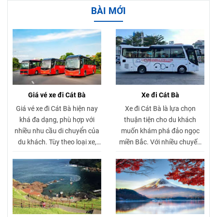
BÀI MỚI
Giá vé xe đi Cát Bà
Xe đi Cát Bà
Giá vé xe đi Cát Bà hiện nay
Xe đi Cát Bà là lựa chọn
khá đa dạng, phù hợp với
thuận tiện cho du khách
nhiều nhu cầu di chuyển của
muốn khám phá đảo ngọc
du khách. Tùy theo loại xe,
miền Bắc. Với nhiều chuyến
thời điểm đặt vé và điểm khởi
xe mỗi ngày, dịch vụ xe đi Cát
hành, mức giá có thể khác
Bà mang đến hành trình an
nhau. Các tuyến xe khách đi
toàn, nhanh chóng và thoải
Cát Bà và xe limousine đi Cát
mái. Du khách có thể dễ dàng
Bà đều có nhiều khung giờ
đặt xe đi Cát Bà, lựa chọn xe
linh hoạt, dịch vụ chất lượng
limousine đi Cát Bà hoặc xe