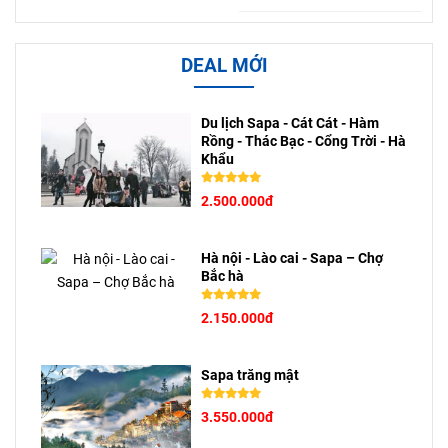
giới với những cảnh sắc thiên
trời lạnh hơn.
nhiên tươi đẹp, thành phố rực
rỡ sôi động, cùng những giá
DEAL MỚI
trị văn hóa truyền thống sâu
sắc, đa dạng.
Du lịch Sapa - Cát Cát - Hàm
Rồng - Thác Bạc - Cổng Trời - Hà
Khẩu
2.500.000đ
Hà nội - Lào cai - Sapa – Chợ
Bắc hà
2.150.000đ
Sapa trăng mật
3.550.000đ