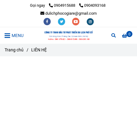
Gọi ngay
0904915688
0904093168
dulichphocogiare@gmail.com
0
MENU
Trang chủ
/
LIÊN HỆ